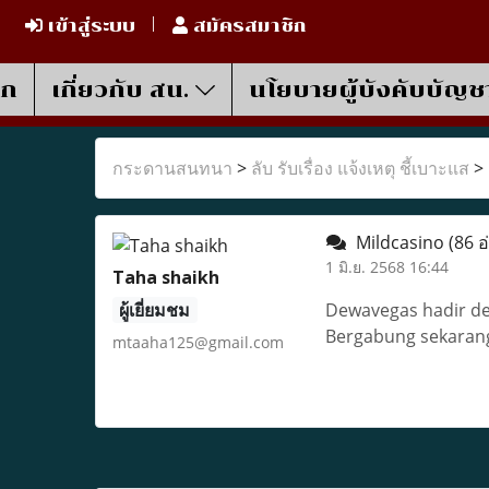
เข้าสู่ระบบ
สมัครสมาชิก
รก
เกี่ยวกับ สน.
นโยบายผู้บังคับบัญช
กระดานสนทนา
>
ลับ รับเรื่อง แจ้งเหตุ ชี้เบาะแส
>
Mildcasino
(86 อ
1 มิ.ย. 2568 16:44
Taha shaikh
ผู้เยี่ยมชม
Dewavegas hadir den
Bergabung sekaran
mtaaha125@gmail.com