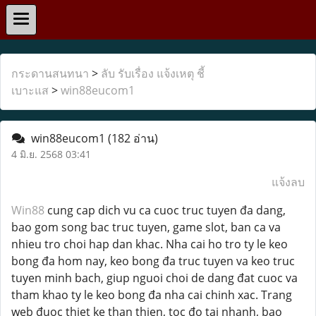
กระดานสนทนา
>
ลับ รับเรื่อง แจ้งเหตุ ชี้
เบาะแส
>
win88eucom1
win88eucom1
(182 อ่าน)
4 มิ.ย. 2568 03:41
แจ้งลบ
Win88
cung cap dich vu ca cuoc truc tuyen đa dang,
bao gom song bac truc tuyen, game slot, ban ca va
nhieu tro choi hap dan khac. Nha cai ho tro ty le keo
bong đa hom nay, keo bong đa truc tuyen va keo truc
tuyen minh bach, giup nguoi choi de dang đat cuoc va
tham khao ty le keo bong đa nha cai chinh xac. Trang
web đuoc thiet ke than thien, toc đo tai nhanh, bao