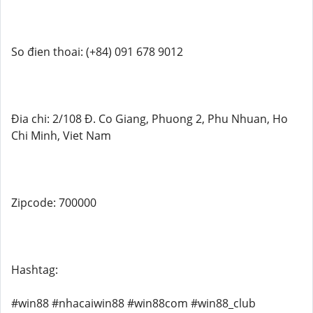
So đien thoai: (+84) 091 678 9012
Đia chi: 2/108 Đ. Co Giang, Phuong 2, Phu Nhuan, Ho
Chi Minh, Viet Nam
Zipcode: 700000
Hashtag:
#win88 #nhacaiwin88 #win88com #win88_club