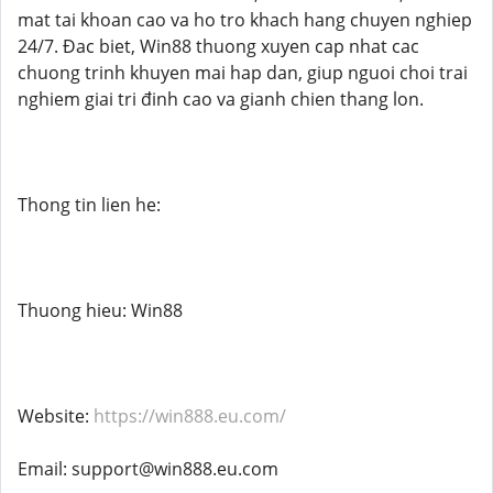
mat tai khoan cao va ho tro khach hang chuyen nghiep
24/7. Đac biet, Win88 thuong xuyen cap nhat cac
chuong trinh khuyen mai hap dan, giup nguoi choi trai
nghiem giai tri đinh cao va gianh chien thang lon.
Thong tin lien he:
Thuong hieu: Win88
Website:
https://win888.eu.com/
Email: support@win888.eu.com