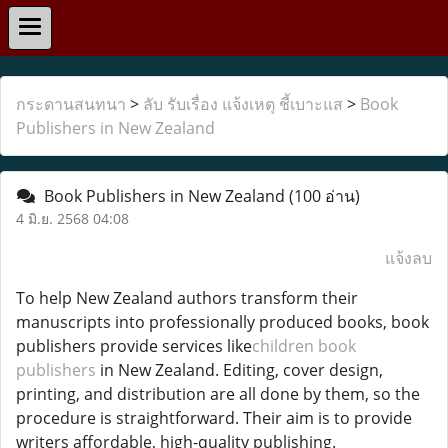
กระดานสนทนา
>
ลับ รับเรื่อง แจ้งเหตุ ชี้เบาะแส
>
Book
Publishers in New Zealand
Book Publishers in New Zealand
(100 อ่าน)
4 มิ.ย. 2568 04:08
แจ้งลบ
To help New Zealand authors transform their
manuscripts into professionally produced books, book
publishers provide services like
children book
publishers
in New Zealand. Editing, cover design,
printing, and distribution are all done by them, so the
procedure is straightforward. Their aim is to provide
writers affordable, high-quality publishing.