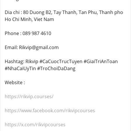
Dia chi : 80 Duong B2, Tay Thanh, Tan Phu, Thanh pho
Ho Chi Minh, Viet Nam
Phone : 089 987 4610
Email: Rikvip@gmail.com
Hashtag: Rikvip #CaCuocTrucTuyen #GiaiTriAnToan
#NhaCaiUyTin #TroChoiDaDang
Website :
https://rikvip.courses/
https://www.facebook.com/rikvipcourses
https://x.com/rikvipcourses