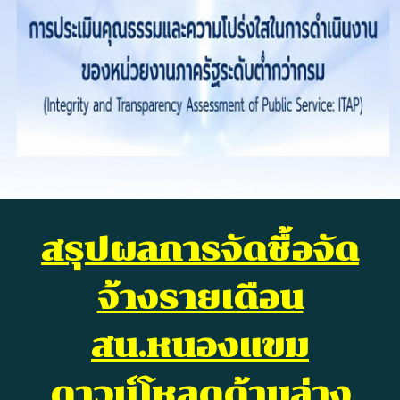
สรุปผลการจัดชื้อจัด
จ้างรายเดือน
สน.หนองแขม
ดาวน์โหลดด้านล่าง